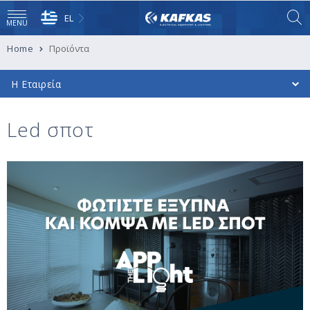
EL
MENU
Home
Προϊόντα
Η Εταιρεία
Led σποτ