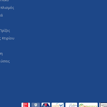
οπλισμός
κά
Πρίζες
 Κτιρίου
ση
λύσεις